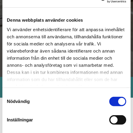
Denna webbplats använder cookies
Vi använder enhetsidentifierare för att anpassa innehållet
och annonserna till användarna, tillhandahålla funktioner
för sociala medier och analysera vår trafik. Vi
vidarebefordrar även sådana identifierare och annan
information från din enhet till de sociala medier och
annons- och analysföretag som vi samarbetar med.
Dessa kan i sin tur kombinera informationen med annan
information som du har tillhandahållit eller som de har
Snabba och smidiga leveranser!
samlat in när du har använt deras tjänster.
Samtyckesval
Nödvändig
Altandörrar som förenar komfort med
Inställningar
funktion